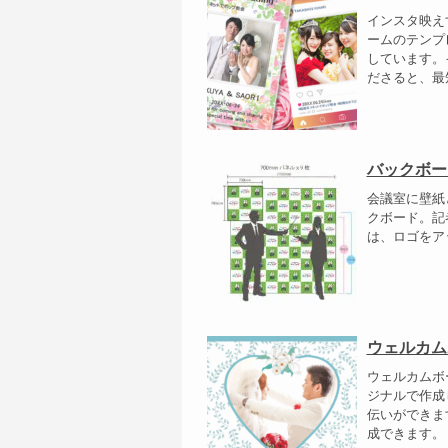
インスタ映え
ームのテンプ
しています。
ださると、最短
バックボー
会議室に壁紙
クボード。記
は、ロゴをア
ウェルカム
ウェルカムボ
ジナルで作成
伝いができま
成できます。 