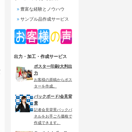
豊富な経験とノウハウ
ィ
サンプル品作成サービス
出力・加工・作成サービス
ポスター印刷/大判出
プ
力
お客様の原稿からポス
ターを作成。
バックボード/会見背
景
記者会見背景バックパ
ネルをお手ごろ価格で
作成できます。