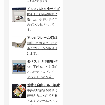
を作成できます。
インスパネル小サイズ
携帯または商品撮影に
適した、小さいサイズ
のインスタパネルで
す。
アルミフレーム/額縁
印刷したポスターにア
ルミフレームを取り付
けます。
タペストリ印刷/制作
つり下げることを目的
としたディスプレイ。
タペストリの作成。
差替え自由アルミ額縁
力
中身の印刷物を簡単に
差替えることができる
アルミフレームパネル