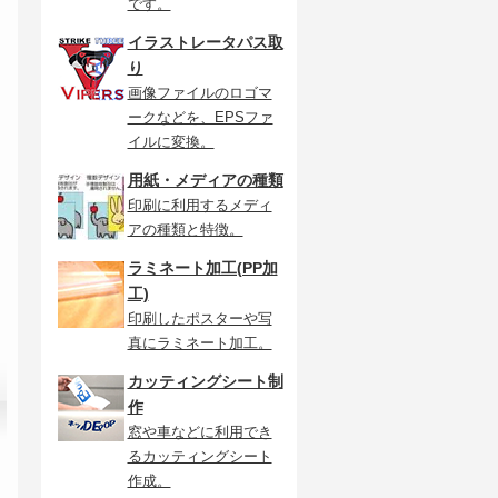
です。
イラストレータパス取
り
画像ファイルのロゴマ
ークなどを、EPSファ
イルに変換。
用紙・メディアの種類
印刷に利用するメディ
アの種類と特徴。
ラミネート加工(PP加
工)
印刷したポスターや写
真にラミネート加工。
カッティングシート制
作
窓や車などに利用でき
るカッティングシート
作成。