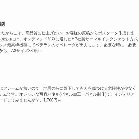
刷
ーだからこそ、高品質に仕上げたい。お客様の原稿からポスターを作成しま
の出力には、オンデマンド印刷に適したHP社製サーマルインクジェット方式
クス最高峰機種にてベテランのオペレータが出力します。必要な時に、必要
ら。A3サイズ380円～
はフレームが無いので、地震の時に落下しても人を傷つける危険性が少なく
テムです。オシャレな写真パネル(パネル加工・パネル制作)で、インテリア
ドしてみませんか？。1,760円～