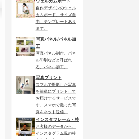
ウェルカムボード
自作デザインのウェル
カムボード、サイズ自
由、テンプレートあり
ます。
ス
写真パネル/パネル加
工
写真パネル制作、パネ
ル印刷などと呼ばれ
る、パネル加工。
写真プリント
スマホで撮影した写真
を簡単にプリントして
お届けするサービスで
す。スマホで撮った写
真をネット送信。
インスタフレーム・枠
お客様のデータから、
インスタグラム風の枠