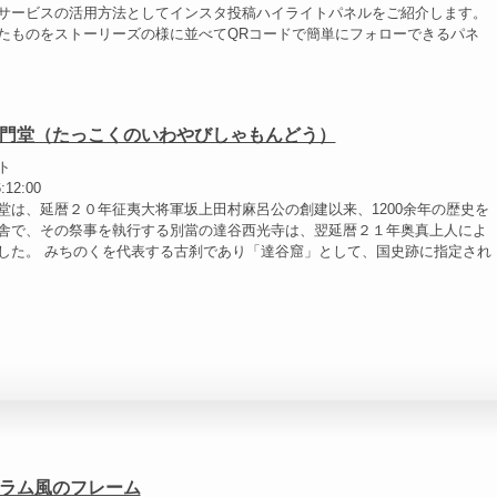
サービスの活用方法としてインスタ投稿ハイライトパネルをご紹介します。
たものをストーリーズの様に並べてQRコードで簡単にフォローできるパネ
門堂（たっこくのいわやびしゃもんどう）
ト
:12:00
堂は、延暦２０年征夷大将軍坂上田村麻呂公の創建以来、1200余年の歴史を
舎で、その祭事を執行する別當の達谷西光寺は、翌延暦２１年奥真上人によ
した。 みちのくを代表する古刹であり「達谷窟」として、国史跡に指定され
ラム風のフレーム