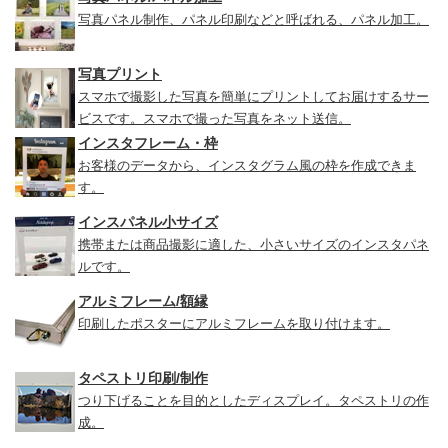
写真パネル制作、パネル印刷などと呼ばれる、パネル加工。
写真プリント
スマホで撮影した写真を簡単にプリントしてお届けするサー
ビスです。スマホで撮った写真をネット送信。
インスタフレーム・枠
お客様のデータから、インスタグラム風の枠を作成できま
す。
インスパネル小サイズ
携帯または商品撮影に適した、小さいサイズのインスタパネ
ルです。
アルミフレーム/額縁
印刷したポスターにアルミフレームを取り付けます。
タペストリ印刷/制作
つり下げることを目的としたディスプレイ。タペストリの作
成。