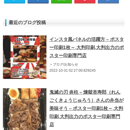
最近のブログ投稿
インスタ風パネルの活躍方 – ポスタ
ー印刷1枚～,大判印刷,大判出力のポ
スター印刷専門店
＞ブログ/お知らせ
2022-10-31 02:27:00.829245
鬼滅の刃 炎柱 – 煉獄杏寿郎（れん
ごくきょうじゅろう）さんの弁当が
美味そう – ポスター印刷1枚～,大判
印刷,大判出力のポスター印刷専門
店