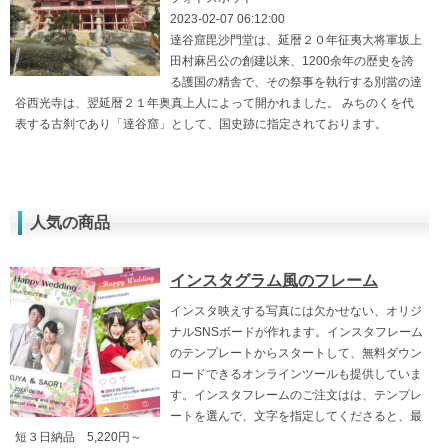
2023-02-07 06:12:00
達谷窟毘沙門堂は、延暦２０年征夷大将軍坂上
田村麻呂公の創建以来、1200余年の歴史を誇
る護国の精舎で、その祭事を執行する別當の達
谷西光寺は、翌延暦２１年奥真上人によって開かれました。 みちのくを代
表する古刹であり「達谷窟」として、国史跡に指定されております。
人気の商品
インスタグラム風のフレーム
インスタ映えする写真には欠かせない、オリジ
ナルSNSボードが作れます。インスタフレーム
のテンプレートからスタートして、無料ダウン
ロードできるオンラインツールも提供していま
す。インスタフレームのご注文はは、テンプレ
ートを選んで、文字を指定してくださると、最
短３日納品 5,220円～