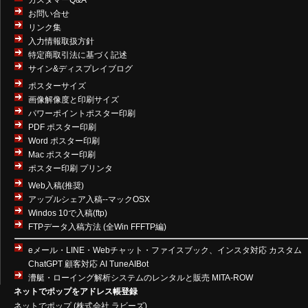
カスタマーQ&A
お問い合せ
リンク集
入力情報取扱方針
特定商取引法に基づく記述
サイン&ディスプレイブログ
ポスターサイズ
画像解像度と印刷サイズ
パワーポイントポスター印刷
PDF ポスター印刷
Word ポスター印刷
Mac ポスター印刷
ポスター印刷 プリンタ
Web入稿(推奨)
アップルシェア入稿--マックOSX
Windos 10で入稿(ftp)
FTPデータ入稿方法 (全Win FFFTP編)
eメール・LINE・Webチャット・ファイスブック、インスタ対応 カスタム
ChatGPT 顧客対応 AI TuneAIBot
漕艇・ローイング解析システムのレンタルと販売 MITA-ROW
ネットでポップをアドレス帳登録
ネットでポップ
(
株式会社 ラビーズ
)