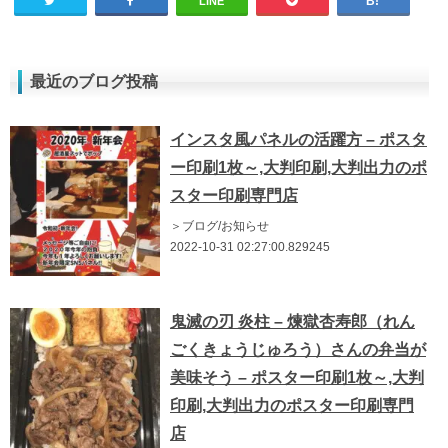
LINE
最近のブログ投稿
インスタ風パネルの活躍方 – ポスタ
ー印刷1枚～,大判印刷,大判出力のポ
スター印刷専門店
＞ブログ/お知らせ
2022-10-31 02:27:00.829245
鬼滅の刃 炎柱 – 煉獄杏寿郎（れん
ごくきょうじゅろう）さんの弁当が
美味そう – ポスター印刷1枚～,大判
印刷,大判出力のポスター印刷専門
店