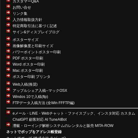
カスタマーQ&A
お問い合せ
リンク集
入力情報取扱方針
特定商取引法に基づく記述
サイン&ディスプレイブログ
ポスターサイズ
画像解像度と印刷サイズ
パワーポイントポスター印刷
PDF ポスター印刷
Word ポスター印刷
Mac ポスター印刷
ポスター印刷 プリンタ
Web入稿(推奨)
アップルシェア入稿--マックOSX
Windos 10で入稿(ftp)
FTPデータ入稿方法 (全Win FFFTP編)
eメール・LINE・Webチャット・ファイスブック、インスタ対応 カスタム
ChatGPT 顧客対応 AI TuneAIBot
漕艇・ローイング解析システムのレンタルと販売 MITA-ROW
ネットでポップをアドレス帳登録