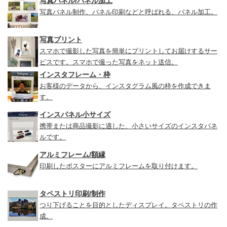
写真パネル/パネル加工
写真パネル制作、パネル印刷などと呼ばれる、パネル加工。
写真プリント
スマホで撮影した写真を簡単にプリントしてお届けするサー
ビスです。スマホで撮った写真をネット送信。
インスタフレーム・枠
お客様のデータから、インスタグラム風の枠を作成できま
す。
インスパネル小サイズ
携帯または商品撮影に適した、小さいサイズのインスタパネ
ルです。
アルミフレーム/額縁
印刷したポスターにアルミフレームを取り付けます。
タペストリ印刷/制作
つり下げることを目的としたディスプレイ。タペストリの作
成。