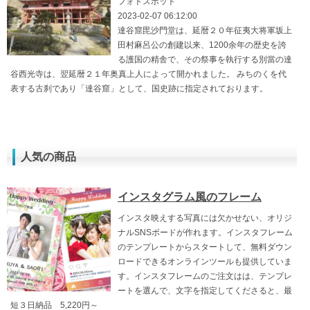
フォトスポット
2023-02-07 06:12:00
達谷窟毘沙門堂は、延暦２０年征夷大将軍坂上
田村麻呂公の創建以来、1200余年の歴史を誇
る護国の精舎で、その祭事を執行する別當の達
谷西光寺は、翌延暦２１年奥真上人によって開かれました。 みちのくを代
表する古刹であり「達谷窟」として、国史跡に指定されております。
人気の商品
インスタグラム風のフレーム
インスタ映えする写真には欠かせない、オリジ
ナルSNSボードが作れます。インスタフレーム
のテンプレートからスタートして、無料ダウン
ロードできるオンラインツールも提供していま
す。インスタフレームのご注文はは、テンプレ
ートを選んで、文字を指定してくださると、最
短３日納品 5,220円～