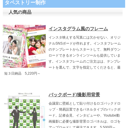
タペストリー制作
人気の商品
インスタグラム風のフレーム
インスタ映えする写真には欠かせない、オリジ
ナルSNSボードが作れます。インスタフレーム
のテンプレートからスタートして、無料ダウン
ロードできるオンラインツールも提供していま
す。インスタフレームのご注文はは、テンプレ
ートを選んで、文字を指定してくださると、最
短３日納品 5,220円～
バックボード/撮影用背景
会議室に壁紙として貼り付けるロゴバックドロ
ップ・簡易設置できるパネルタイプのバックボ
ード。記者会見、インタビューや、Youtube動
画撮影に必要な撮影背景ロゴパネルは、ロゴを
アップロードして発注できます。5,500円～