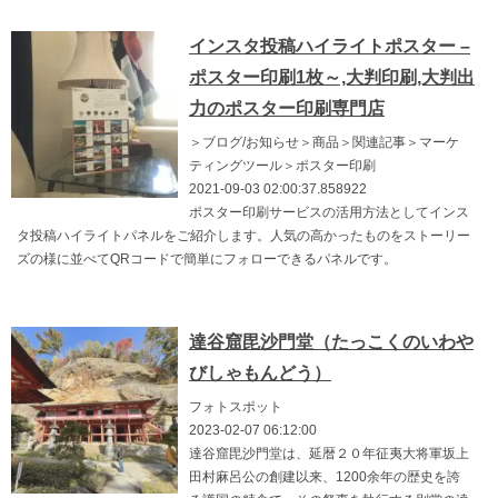
インスタ投稿ハイライトポスター –
ポスター印刷1枚～,大判印刷,大判出
力のポスター印刷専門店
＞ブログ/お知らせ＞商品＞関連記事＞マーケ
ティングツール＞ポスター印刷
2021-09-03 02:00:37.858922
ポスター印刷サービスの活用方法としてインス
タ投稿ハイライトパネルをご紹介します。人気の高かったものをストーリー
ズの様に並べてQRコードで簡単にフォローできるパネルです。
達谷窟毘沙門堂（たっこくのいわや
びしゃもんどう）
フォトスポット
2023-02-07 06:12:00
達谷窟毘沙門堂は、延暦２０年征夷大将軍坂上
田村麻呂公の創建以来、1200余年の歴史を誇