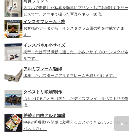
写真プリント
スマホで撮影した写真を簡単にプリントしてお届けするサー
ビスです。スマホで撮った写真をネット送信。
インスタフレーム・枠
お客様のデータから、インスタグラム風の枠を作成できま
す。
インスパネル小サイズ
携帯または商品撮影に適した、小さいサイズのインスタパネ
ルです。
アルミフレーム/額縁
印刷したポスターにアルミフレームを取り付けます。
タペストリ印刷/制作
つり下げることを目的としたディスプレイ。タペストリの作
成。
差替え自由アルミ額縁
中身の印刷物を簡単に差替えることができるアルミフレーム
▲
パネルです。