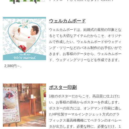
ウェルカムボード
ウェルカムボードは、結婚式の最初の印象とな
るとても大切なアイテムだからこそ、オリジナ
ルで作成したい。ウェルカムボードやウェディ
ング・ツリーなどのパネル制作のお手伝いがで
きます。お客様のデータから、ウェルカムボー
ド、ウェディングツリーなどを作成できます。
2,380円～。
ポスター印刷
1枚のポスターだからこそ、高品質に仕上げた
い。お客様の原稿からポスターを作成します。
ポスターの出力には、オンデマンド印刷に適し
たHP社製サーマルインクジェット方式のグラ
フィックス最高峰機種にてベテランのオペレー
タが出力します。必要な時に、必要なだけ。１