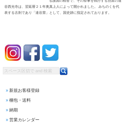
る護国の精舎で、その祭事を執行する別當の達
谷西光寺は、翌延暦２１年奥真上人によって開かれました。 みちのくを代
表する古刹であり「達谷窟」として、国史跡に指定されております。
新規お客様登録
梱包・送料
納期
営業カレンダー