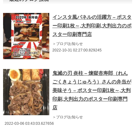
インスタ風パネルの活躍方 – ポスタ
ー印刷1枚～,大判印刷,大判出力のポ
スター印刷専門店
＞ブログ/お知らせ
2022-10-31 02:27:00.829245
鬼滅の刃 炎柱 – 煉獄杏寿郎（れん
ごくきょうじゅろう）さんの弁当が
美味そう – ポスター印刷1枚～,大判
印刷,大判出力のポスター印刷専門
店
＞ブログ/お知らせ
2022-03-06 03:43:03.627656