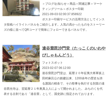
＞ブログ/お知らせ＞商品＞関連記事＞マーケ
ティングツール＞ポスター印刷
2021-09-03 02:00:37.858922
ポスター印刷サービスの活用方法としてインス
タ投稿ハイライトパネルをご紹介します。人気の高かったものをストーリー
ズの様に並べてQRコードで簡単にフォローできるパネルです。
達谷窟毘沙門堂（たっこくのいわや
びしゃもんどう）
フォトスポット
2023-02-07 06:12:00
達谷窟毘沙門堂は、延暦２０年征夷大将軍坂上
田村麻呂公の創建以来、1200余年の歴史を誇
る護国の精舎で、その祭事を執行する別當の達
谷西光寺は、翌延暦２１年奥真上人によって開かれました。 みちのくを代
表する古刹であり「達谷窟」として、国史跡に指定されております。