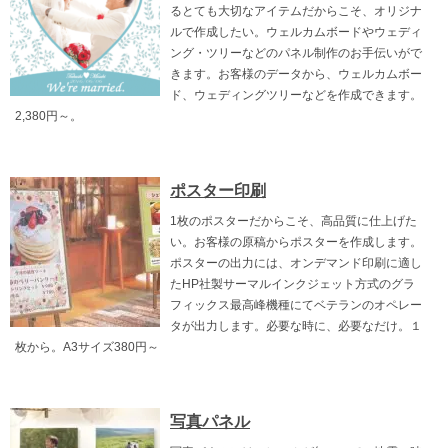
るとても大切なアイテムだからこそ、オリジナ
ルで作成したい。ウェルカムボードやウェディ
ング・ツリーなどのパネル制作のお手伝いがで
きます。お客様のデータから、ウェルカムボー
ド、ウェディングツリーなどを作成できます。
2,380円～。
ポスター印刷
1枚のポスターだからこそ、高品質に仕上げた
い。お客様の原稿からポスターを作成します。
ポスターの出力には、オンデマンド印刷に適し
たHP社製サーマルインクジェット方式のグラ
フィックス最高峰機種にてベテランのオペレー
タが出力します。必要な時に、必要なだけ。１
枚から。A3サイズ380円～
写真パネル