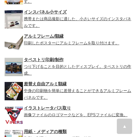
す。
インスパネル小サイズ
携帯または商品撮影に適した、小さいサイズのインスタパネ
ルです。
アルミフレーム/額縁
印刷したポスターにアルミフレームを取り付けます。
タペストリ印刷/制作
つり下げることを目的としたディスプレイ。タペストリの作
成。
差替え自由アルミ額縁
中身の印刷物を簡単に差替えることができるアルミフレーム
パネルです。
イラストレータパス取り
画像ファイルのロゴマークなどを、EPSファイルに変換。
▲
用紙・メディアの種類