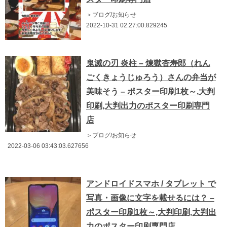
＞ブログ/お知らせ
2022-10-31 02:27:00.829245
鬼滅の刃 炎柱 – 煉獄杏寿郎（れん
ごくきょうじゅろう）さんの弁当が
美味そう – ポスター印刷1枚～,大判
印刷,大判出力のポスター印刷専門
店
＞ブログ/お知らせ
2022-03-06 03:43:03.627656
アンドロイドスマホ / タブレット で
写真・画像に文字を載せるには？ –
ポスター印刷1枚～,大判印刷,大判出
力のポスター印刷専門店