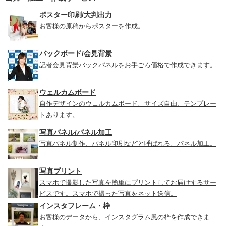
ポスター印刷/大判出力
お客様の原稿からポスターを作成。
バックボード/会見背景
記者会見背景バックパネルをお手ごろ価格で作成できます。
ウェルカムボード
自作デザインのウェルカムボード、サイズ自由、テンプレー
トあります。
写真パネル/パネル加工
写真パネル制作、パネル印刷などと呼ばれる、パネル加工。
写真プリント
スマホで撮影した写真を簡単にプリントしてお届けするサー
ビスです。スマホで撮った写真をネット送信。
インスタフレーム・枠
お客様のデータから、インスタグラム風の枠を作成できま