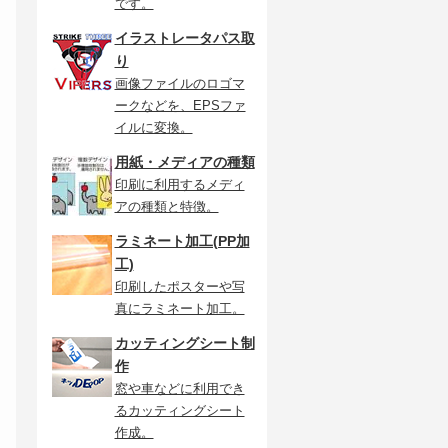
です。
イラストレータパス取
り
画像ファイルのロゴマ
ークなどを、EPSファ
イルに変換。
用紙・メディアの種類
印刷に利用するメディ
アの種類と特徴。
ラミネート加工(PP加
工)
印刷したポスターや写
真にラミネート加工。
カッティングシート制
作
テ
窓や車などに利用でき
と
るカッティングシート
作成。