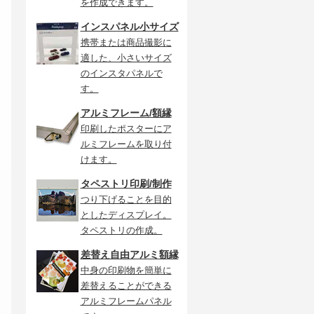
を作成できます。
インスパネル小サイズ
携帯または商品撮影に
適した、小さいサイズ
のインスタパネルで
す。
アルミフレーム/額縁
印刷したポスターにア
ルミフレームを取り付
けます。
タペストリ印刷/制作
つり下げることを目的
としたディスプレイ。
タペストリの作成。
差替え自由アルミ額縁
中身の印刷物を簡単に
差替えることができる
アルミフレームパネル