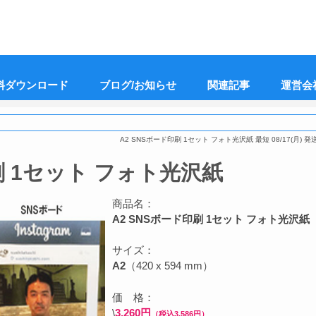
料ダウンロード
ブログ/お知らせ
関連記事
運営会
A2 SNSボード印刷 1セット フォト光沢紙 最短 08/17(月) 発送
刷 1セット フォト光沢紙
商品名：
A2 SNSボード印刷 1セット フォト光沢紙
サイズ：
A2
（420 x 594 mm）
価 格：
\
3,260円
（税込3,586円）