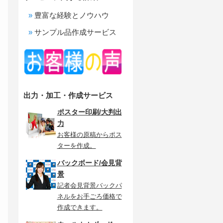
豊富な経験とノウハウ
サンプル品作成サービス
出力・加工・作成サービス
ポスター印刷/大判出
力
お客様の原稿からポス
ターを作成。
バックボード/会見背
景
記者会見背景バックパ
ネルをお手ごろ価格で
作成できます。