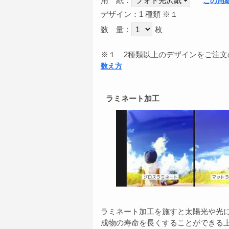
用 紙：
この用
デザイン：1 種類
※１
数 量：
枚
※１
2種類以上のデザインをご注文
数え方
ラミネート加工
ラミネート加工を施すと太陽光や光
成物の寿命を長くすることができる