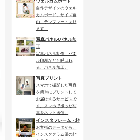
ウェルカムボード
自作デザインのウェル
カムボード、サイズ自
由、テンプレートあり
ます。
写真パネル/パネル加
工
写真パネル制作、パネ
ル印刷などと呼ばれ
る、パネル加工。
写真プリント
スマホで撮影した写真
を簡単にプリントして
お届けするサービスで
す。スマホで撮った写
真をネット送信。
インスタフレーム・枠
お客様のデータから、
インスタグラム風の枠