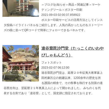
＞ブログ/お知らせ＞商品＞関連記事＞マーケ
ティングツール＞ポスター印刷
2021-09-03 02:00:37.858922
ポスター印刷サービスの活用方法としてインス
タ投稿ハイライトパネルをご紹介します。人気の高かったものをストーリー
ズの様に並べてQRコードで簡単にフォローできるパネルです。
達谷窟毘沙門堂（たっこくのいわや
びしゃもんどう）
フォトスポット
2023-02-07 06:12:00
達谷窟毘沙門堂は、延暦２０年征夷大将軍坂上
田村麻呂公の創建以来、1200余年の歴史を誇
る護国の精舎で、その祭事を執行する別當の達
谷西光寺は、翌延暦２１年奥真上人によって開かれました。 みちのくを代
表する古刹であり「達谷窟」として、国史跡に指定されております。