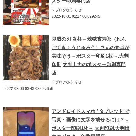
スター印刷専門店
＞ブログ/お知らせ
2022-10-31 02:27:00.829245
鬼滅の刃 炎柱 – 煉獄杏寿郎（れん
ごくきょうじゅろう）さんの弁当が
美味そう – ポスター印刷1枚～,大判
印刷,大判出力のポスター印刷専門
店
＞ブログ/お知らせ
2022-03-06 03:43:03.627656
アンドロイドスマホ / タブレット で
写真・画像に文字を載せるには？ –
ポスター印刷1枚～,大判印刷,大判出