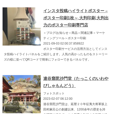
インスタ投稿ハイライトポスター –
ポスター印刷1枚～,大判印刷,大判出
力のポスター印刷専門店
＞ブログ/お知らせ＞商品＞関連記事＞マーケ
ティングツール＞ポスター印刷
2021-09-03 02:00:37.858922
ポスター印刷サービスの活用方法としてインス
タ投稿ハイライトパネルをご紹介します。人気の高かったものをストーリー
ズの様に並べてQRコードで簡単にフォローできるパネルです。
達谷窟毘沙門堂（たっこくのいわや
びしゃもんどう）
フォトスポット
2023-02-07 06:12:00
達谷窟毘沙門堂は、延暦２０年征夷大将軍坂上
田村麻呂公の創建以来、1200余年の歴史を誇