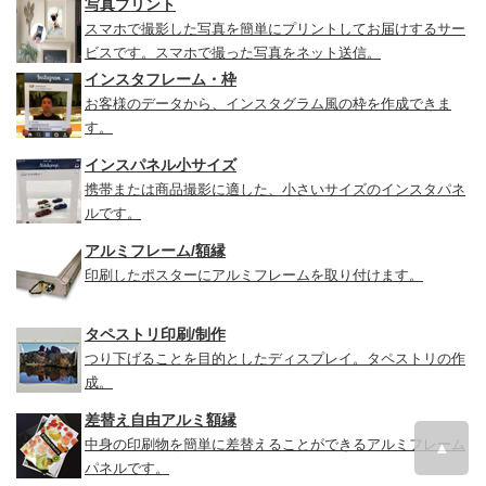
写真プリント
スマホで撮影した写真を簡単にプリントしてお届けするサー
ビスです。スマホで撮った写真をネット送信。
インスタフレーム・枠
お客様のデータから、インスタグラム風の枠を作成できま
す。
インスパネル小サイズ
携帯または商品撮影に適した、小さいサイズのインスタパネ
ルです。
アルミフレーム/額縁
印刷したポスターにアルミフレームを取り付けます。
タペストリ印刷/制作
つり下げることを目的としたディスプレイ。タペストリの作
成。
差替え自由アルミ額縁
中身の印刷物を簡単に差替えることができるアルミフレーム
▲
パネルです。