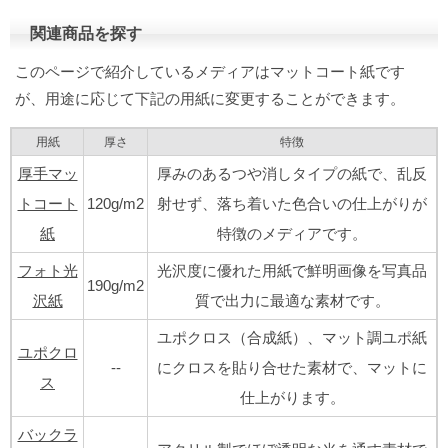
関連商品を探す
このページで紹介しているメディアはマットコート紙です
が、用途に応じて下記の用紙に変更することができます。
用紙
厚さ
特徴
厚手マッ
厚みのあるつや消しタイプの紙で、乱反
トコート
120g/m2
射せず、落ち着いた色合いの仕上がりが
紙
特徴のメディアです。
フォト光
光沢度に優れた用紙で鮮明画像を写真品
190g/m2
沢紙
質で出力に最適な素材です。
ユポクロス（合成紙）、マット調ユポ紙
ユポクロ
--
にクロスを貼り合せた素材で、マットに
ス
仕上がります。
バックラ