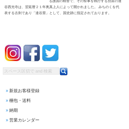
る護国の精舎で、その祭事を執行する別當の達
谷西光寺は、翌延暦２１年奥真上人によって開かれました。 みちのくを代
表する古刹であり「達谷窟」として、国史跡に指定されております。
新規お客様登録
梱包・送料
納期
営業カレンダー