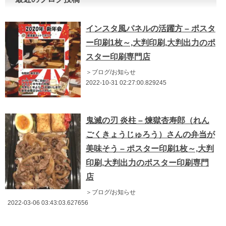
インスタ風パネルの活躍方 – ポスタ
ー印刷1枚～,大判印刷,大判出力のポ
スター印刷専門店
＞ブログ/お知らせ
2022-10-31 02:27:00.829245
鬼滅の刃 炎柱 – 煉獄杏寿郎（れん
ごくきょうじゅろう）さんの弁当が
美味そう – ポスター印刷1枚～,大判
印刷,大判出力のポスター印刷専門
店
＞ブログ/お知らせ
2022-03-06 03:43:03.627656