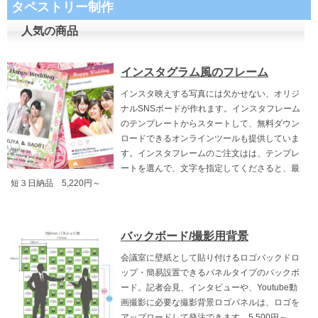
タペストリー制作
人気の商品
インスタグラム風のフレーム
インスタ映えする写真には欠かせない、オリジ
ナルSNSボードが作れます。インスタフレーム
のテンプレートからスタートして、無料ダウン
ロードできるオンラインツールも提供していま
す。インスタフレームのご注文はは、テンプレ
ートを選んで、文字を指定してくださると、最
短３日納品 5,220円～
バックボード/撮影用背景
会議室に壁紙として貼り付けるロゴバックドロ
ップ・簡易設置できるパネルタイプのバックボ
ード。記者会見、インタビューや、Youtube動
画撮影に必要な撮影背景ロゴパネルは、ロゴを
アップロードして発注できます。5,500円～