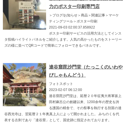
力のポスター印刷専門店
＞ブログ/お知らせ＞商品＞関連記事＞マーケ
ティングツール＞ポスター印刷
2021-09-03 02:00:37.858922
ポスター印刷サービスの活用方法としてインス
タ投稿ハイライトパネルをご紹介します。人気の高かったものをストーリー
ズの様に並べてQRコードで簡単にフォローできるパネルです。
達谷窟毘沙門堂（たっこくのいわや
びしゃもんどう）
フォトスポット
2023-02-07 06:12:00
達谷窟毘沙門堂は、延暦２０年征夷大将軍坂上
田村麻呂公の創建以来、1200余年の歴史を誇
る護国の精舎で、その祭事を執行する別當の達
谷西光寺は、翌延暦２１年奥真上人によって開かれました。 みちのくを代
表する古刹であり「達谷窟」として、国史跡に指定されております。