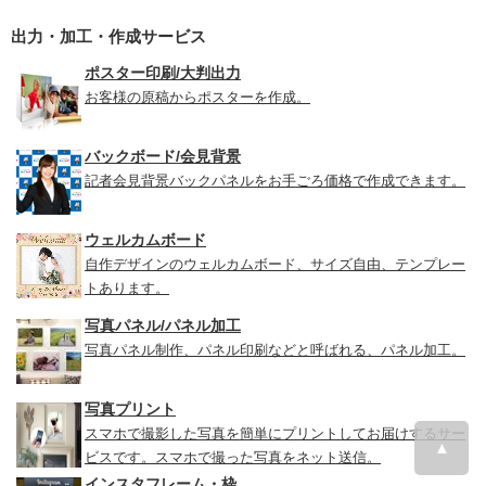
出力・加工・作成サービス
ポスター印刷/大判出力
お客様の原稿からポスターを作成。
バックボード/会見背景
記者会見背景バックパネルをお手ごろ価格で作成できます。
ウェルカムボード
自作デザインのウェルカムボード、サイズ自由、テンプレー
トあります。
写真パネル/パネル加工
写真パネル制作、パネル印刷などと呼ばれる、パネル加工。
写真プリント
スマホで撮影した写真を簡単にプリントしてお届けするサー
▲
ビスです。スマホで撮った写真をネット送信。
インスタフレーム・枠