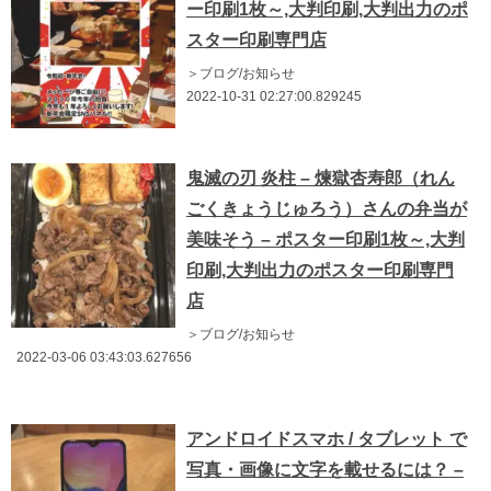
ー印刷1枚～,大判印刷,大判出力のポ
スター印刷専門店
＞ブログ/お知らせ
2022-10-31 02:27:00.829245
鬼滅の刃 炎柱 – 煉獄杏寿郎（れん
ごくきょうじゅろう）さんの弁当が
美味そう – ポスター印刷1枚～,大判
印刷,大判出力のポスター印刷専門
店
＞ブログ/お知らせ
2022-03-06 03:43:03.627656
アンドロイドスマホ / タブレット で
写真・画像に文字を載せるには？ –