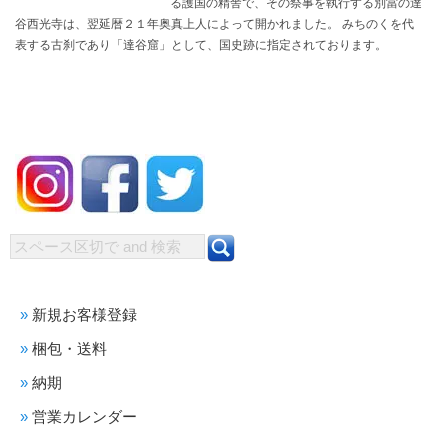
る護国の精舎で、その祭事を執行する別當の達
谷西光寺は、翌延暦２１年奥真上人によって開かれました。 みちのくを代
表する古刹であり「達谷窟」として、国史跡に指定されております。
新規お客様登録
梱包・送料
納期
営業カレンダー