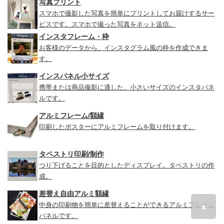
写真プリント
スマホで撮影した写真を簡単にプリントしてお届けするサー
ビスです。スマホで撮った写真をネット送信。
インスタフレーム・枠
お客様のデータから、インスタグラム風の枠を作成できま
す。
インスパネル小サイズ
携帯または商品撮影に適した、小さいサイズのインスタパネ
ルです。
アルミフレーム/額縁
印刷したポスターにアルミフレームを取り付けます。
タペストリ印刷/制作
つり下げることを目的としたディスプレイ。タペストリの作
成。
差替え自由アルミ額縁
中身の印刷物を簡単に差替えることができるアルミフレーム
▲
パネルです。