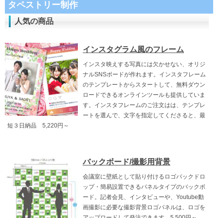
タペストリー制作
人気の商品
インスタグラム風のフレーム
インスタ映えする写真には欠かせない、オリジ
ナルSNSボードが作れます。インスタフレーム
のテンプレートからスタートして、無料ダウン
ロードできるオンラインツールも提供していま
す。インスタフレームのご注文はは、テンプレ
ートを選んで、文字を指定してくださると、最
短３日納品 5,220円～
バックボード/撮影用背景
会議室に壁紙として貼り付けるロゴバックドロ
ップ・簡易設置できるパネルタイプのバックボ
ード。記者会見、インタビューや、Youtube動
画撮影に必要な撮影背景ロゴパネルは、ロゴを
アップロードして発注できます。5,500円～