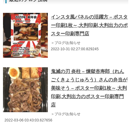
インスタ風パネルの活躍方 – ポスタ
ー印刷1枚～,大判印刷,大判出力のポ
スター印刷専門店
＞ブログ/お知らせ
2022-10-31 02:27:00.829245
鬼滅の刃 炎柱 – 煉獄杏寿郎（れん
ごくきょうじゅろう）さんの弁当が
美味そう – ポスター印刷1枚～,大判
印刷,大判出力のポスター印刷専門
店
＞ブログ/お知らせ
2022-03-06 03:43:03.627656