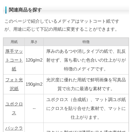
関連商品を探す
このページで紹介しているメディアはマットコート紙です
が、用途に応じて下記の用紙に変更することができます。
用紙
厚さ
特徴
厚手マッ
厚みのあるつや消しタイプの紙で、乱反
トコート
120g/m2
射せず、落ち着いた色合いの仕上がりが
紙
特徴のメディアです。
フォト光
光沢度に優れた用紙で鮮明画像を写真品
190g/m2
沢紙
質で出力に最適な素材です。
ユポクロス（合成紙）、マット調ユポ紙
ユポクロ
--
にクロスを貼り合せた素材で、マットに
ス
仕上がります。
バックラ