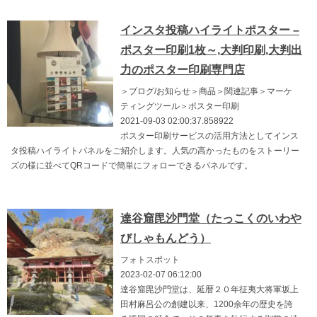
インスタ投稿ハイライトポスター –
ポスター印刷1枚～,大判印刷,大判出
力のポスター印刷専門店
＞ブログ/お知らせ＞商品＞関連記事＞マーケ
ティングツール＞ポスター印刷
2021-09-03 02:00:37.858922
ポスター印刷サービスの活用方法としてインス
タ投稿ハイライトパネルをご紹介します。人気の高かったものをストーリー
ズの様に並べてQRコードで簡単にフォローできるパネルです。
達谷窟毘沙門堂（たっこくのいわや
びしゃもんどう）
フォトスポット
2023-02-07 06:12:00
達谷窟毘沙門堂は、延暦２０年征夷大将軍坂上
田村麻呂公の創建以来、1200余年の歴史を誇