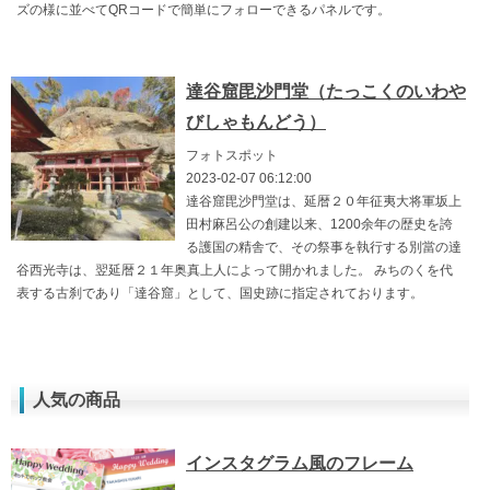
ズの様に並べてQRコードで簡単にフォローできるパネルです。
達谷窟毘沙門堂（たっこくのいわや
びしゃもんどう）
フォトスポット
2023-02-07 06:12:00
達谷窟毘沙門堂は、延暦２０年征夷大将軍坂上
田村麻呂公の創建以来、1200余年の歴史を誇
る護国の精舎で、その祭事を執行する別當の達
谷西光寺は、翌延暦２１年奥真上人によって開かれました。 みちのくを代
表する古刹であり「達谷窟」として、国史跡に指定されております。
人気の商品
インスタグラム風のフレーム