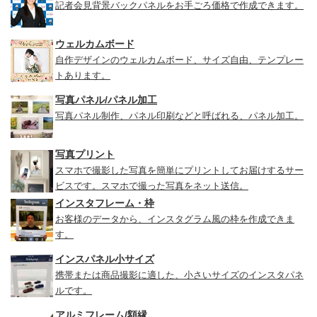
記者会見背景バックパネルをお手ごろ価格で作成できます。
ウェルカムボード
自作デザインのウェルカムボード、サイズ自由、テンプレー
トあります。
写真パネル/パネル加工
写真パネル制作、パネル印刷などと呼ばれる、パネル加工。
写真プリント
スマホで撮影した写真を簡単にプリントしてお届けするサー
ビスです。スマホで撮った写真をネット送信。
インスタフレーム・枠
お客様のデータから、インスタグラム風の枠を作成できま
す。
インスパネル小サイズ
携帯または商品撮影に適した、小さいサイズのインスタパネ
ルです。
アルミフレーム/額縁