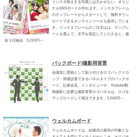
インスタ映えする写真には欠かせない、オリジ
ナルSNSボードが作れます。インスタフレーム
のテンプレートからスタートして、無料ダウン
ロードできるオンラインツールも提供していま
す。インスタフレームのご注文はは、テンプレ
ートを選んで、文字を指定してくださると、最
短３日納品 5,220円～
バックボード/撮影用背景
会議室に壁紙として貼り付けるロゴバックドロ
ップ・簡易設置できるパネルタイプのバックボ
ード。記者会見、インタビューや、Youtube動
画撮影に必要な撮影背景ロゴパネルは、ロゴを
アップロードして発注できます。5,500円～
ウェルカムボード
ウェルカムボードは、結婚式の最初の印象とな
るとても大切なアイテムだからこそ、オリジナ