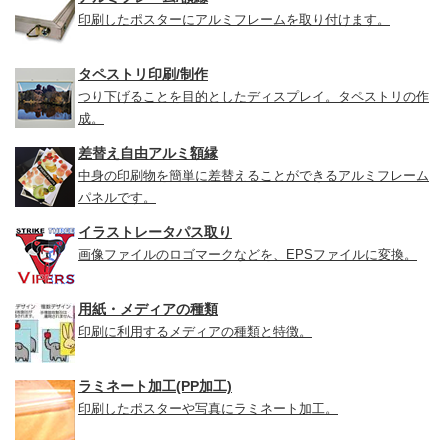
印刷したポスターにアルミフレームを取り付けます。
タペストリ印刷/制作
つり下げることを目的としたディスプレイ。タペストリの作
成。
差替え自由アルミ額縁
中身の印刷物を簡単に差替えることができるアルミフレーム
パネルです。
イラストレータパス取り
画像ファイルのロゴマークなどを、EPSファイルに変換。
用紙・メディアの種類
印刷に利用するメディアの種類と特徴。
ラミネート加工(PP加工)
印刷したポスターや写真にラミネート加工。