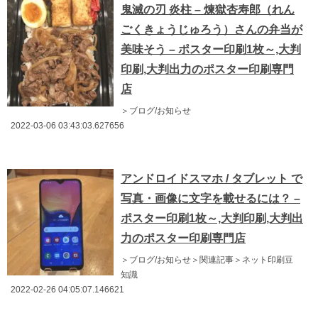
鬼滅の刃 炎柱 – 煉獄杏寿郎（れん
ごくきょうじゅろう）さんの弁当が
美味そう – ポスター印刷1枚～,大判
印刷,大判出力のポスター印刷専門
店
＞ブログ/お知らせ
2022-03-06 03:43:03.627656
アンドロイドスマホ / タブレット で
写真・画像に文字を載せるには？ –
ポスター印刷1枚～,大判印刷,大判出
力のポスター印刷専門店
＞ブログ/お知らせ＞関連記事＞ネット印刷豆
知識
2022-02-26 04:05:07.146621